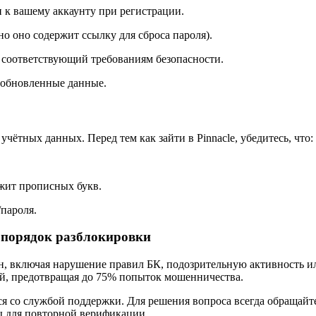
 к вашему аккаунту при регистрации.
о оно содержит ссылку для сброса пароля).
, соответствующий требованиям безопасности.
я обновленные данные.
чётных данных. Перед тем как зайти в Pinnacle, убедитесь, что:
ржит прописных букв.
пароля.
 порядок разблокировки
ин, включая нарушение правил БК, подозрительную активность 
й, предотвращая до 75% попыток мошенничества.
я со службой поддержки. Для решения вопроса всегда обращайте
ы для повторной верификации.