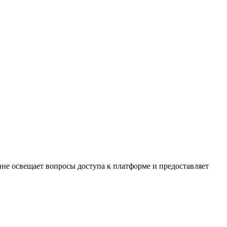
нне освещает вопросы доступа к платформе и предоставляет