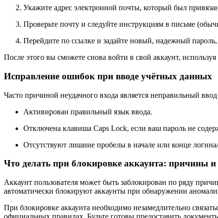
Укажите адрес электронной почты, который был привязан
Проверьте почту и следуйте инструкциям в письме (обычн
Перейдите по ссылке и задайте новый, надежный пароль
После этого вы сможете снова войти в свой аккаунт, использу
Исправление ошибок при вводе учётных данных
Часто причиной неудачного входа является неправильный ввод у
Активирован правильный язык ввода.
Отключена клавиша Caps Lock, если ваш пароль не соде
Отсутствуют лишние пробелы в начале или конце логина/
Что делать при блокировке аккаунта: причины и
Аккаунт пользователя может быть заблокирован по ряду прич
автоматически блокируют аккаунты при обнаружении аномали
При блокировке аккаунта необходимо незамедлительно связатьс
официальных правилах. Будьте готовы предоставить документ