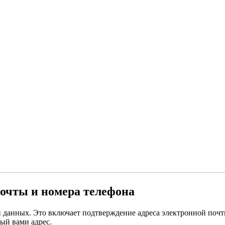
очты и номера телефона
данных. Это включает подтверждение адреса электронной почты
ный вами адрес.