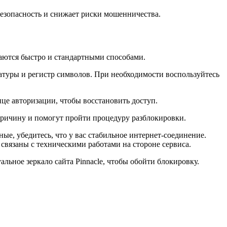
езопасность и снижает риски мошенничества.
шаются быстро и стандартными способами.
атуры и регистр символов. При необходимости воспользуйтесь
ице авторизации, чтобы восстановить доступ.
причину и помогут пройти процедуру разблокировки.
ые, убедитесь, что у вас стабильное интернет-соединение.
связаны с техническими работами на стороне сервиса.
льное зеркало сайта Pinnacle, чтобы обойти блокировку.