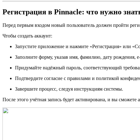
Регистрация в Pinnacle: что нужно знат
Перед первым входом новый пользователь должен пройти регис
Чтобы создать аккаунт:
Запустите приложение и нажмите «Регистрация» или «Со
Заполните форму, указав имя, фамилию, дату рождения, e-
Придумайте надёжный пароль, соответствующий требова
Подтвердите согласие с правилами и политикой конфиде
Завершите процесс, следуя инструкциям системы.
После этого учётная запись будет активирована, и вы сможете 