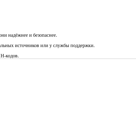
они надёжнее и безопаснее.
иальных источников или у службы поддержки.
ИН-кодов.